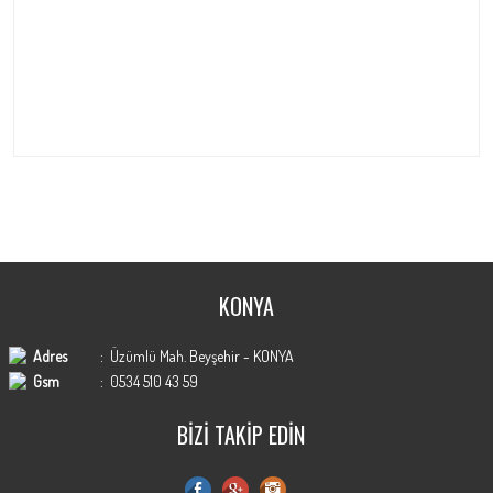
KONYA
Adres
:
Üzümlü Mah. Beyşehir - KONYA
Gsm
:
0534 510 43 59
BİZİ TAKİP EDİN